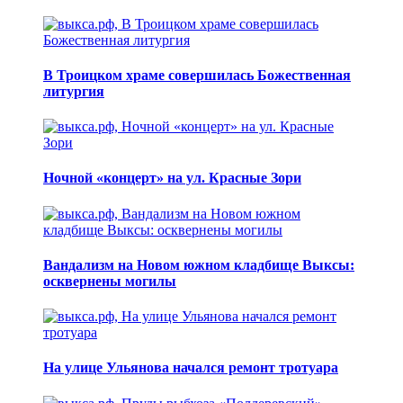
В Троицком храме совершилась Божественная
литургия
Ночной «концерт» на ул. Красные Зори
Вандализм на Новом южном кладбище Выксы:
осквернены могилы
На улице Ульянова начался ремонт тротуара