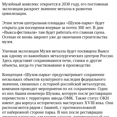
Музейный комплекс откроется в 2030 году, его постоянная
экспозиция раскроет значение металла в развитии
цивилизации.
Этим летом центральная площадка «Шухов-парке» будет
открыта для посещения впервые за почти 300 лет. В дни
«Выкса-фестиваля» там будет работать его главная сцена.
Осенью ее вновь закроют уже до окончания строительства
музея.
Уличная экспозиция Музея металла будет посвящена Выксе
как одному из важнейших металлургических центров России.
Здесь представят сохранившиеся печи, станки и другие
объекты, когда-то участвовавшие в производстве.
Концепция «Шухов-парка» предусматривает сохранение
нескольких объектов культурного наследия федерального
значения, связанных с историей российской металлургии,
компания проводит мероприятия по их сохранению. Один
из них башня инженера Шухова, которую после реставрации
переместили с территории завода ОМК. Также статус ОКН
имеют два корпуса исторических мастерских XVIII века. Они
располагаются рядом с башней, с противоположной
от набережной стороне парка. В них после реставрации
откроют площадку для мастер-классов, репетиционный зал,