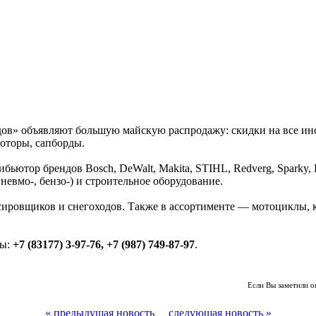
дов» объявляют большую майскую распродажу: скидки на все ин
оторы, сапборды.
ор брендов Bosch, DeWalt, Makita, STIHL, Redverg, Sparky, B&
евмо-, бензо-) и строительное оборудование.
сировщиков и снегоходов. Также в ассортименте — мотоциклы, 
ы:
+7 (83177) 3-97-76, +7 (987) 749-87-97
.
Если Вы заметили о
« предыдущая новость
следующая новость »