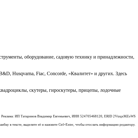
струменты, оборудование, садовую технику и принадлежности,
D, Husqvarna, Fiac, Concorde, «Квалитет» и других. Здесь
квадроциклы, скутеры, гироскутеры, прицепы, лодочные
Реклама: ИП Татаринов Владимир Евгеньевич, ИНН 524705468120, ERID 2VtzqxMZoWS
шибку в тексте, выделите её и нажмите Ctrl+Enter, чтобы отослать информацию редактору.