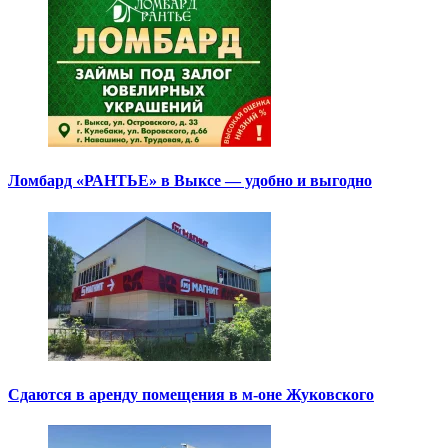
Ломбард «РАНТЬЕ» в Выксе — удобно и выгодно
Сдаются в аренду помещения в м-оне Жуковского