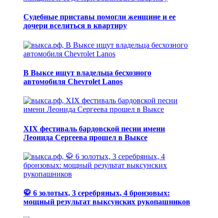
Судебные приставы помогли женщине и ее
дочери вселиться в квартиру
В Выксе ищут владельца бесхозного
автомобиля Chevrolet Lanos
XIX фестиваль бардовской песни имени
Леонида Сергеева прошел в Выксе
🥋 6 золотых, 3 серебряных, 4 бронзовых:
мощный результат выксунских рукопашников