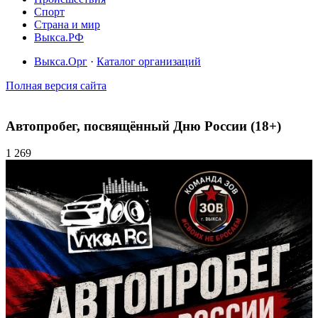
Спорт
Страна и мир
Выкса.РФ
Выкса.Орг
·
Каталог организаций
Полная версия сайта
Автопробег, посвящённый Дню России (18+)
1 269