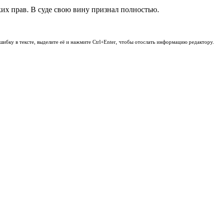
ких прав. В суде свою вину признал полностью.
шибку в тексте, выделите её и нажмите Ctrl+Enter, чтобы отослать информацию редактору.