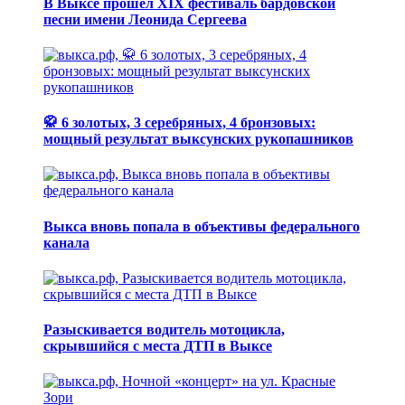
В Выксе прошел XIX фестиваль бардовской
песни имени Леонида Сергеева
🥋 6 золотых, 3 серебряных, 4 бронзовых:
мощный результат выксунских рукопашников
Выкса вновь попала в объективы федерального
канала
Разыскивается водитель мотоцикла,
скрывшийся с места ДТП в Выксе