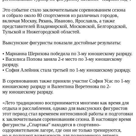
Это событие стало заключительным соревнованием сезона
и собрало около 80 спортсменов из различных городов,
включая Москву, Рязань, Иваново, Ярославль, а также
представителей Владимирской, Московской, Белгородской,
Тульской и Нижегородской областей.
Выксунские фигуристы показали достойные результаты:
• Марианна Шерихова победила по 3-му юношескому разряду.
• Василиса Попова заняла 2-е место по 3-му юношескому
разряду.
• София Алейник стала третьей по 1-му юношескому разряду.
В соревнованиях также приняли участие София Усас по 1-му
юношескому разряду и Валентина Веретенова по 2-
му юношескому разряду.
«Лето традиционно воспринимается многими как время для
отдыха и расслабления, однако для выксунских фигуристов
этот период стал временем интенсивной работы и подготовки
к заключительным соревнованиям сезона. В настоящее время
фигуристы „Спартака“ находятся в спортивно-
оздоровительном лагере, где они не только тренируются,
но и получают возможность для полноценного летнего