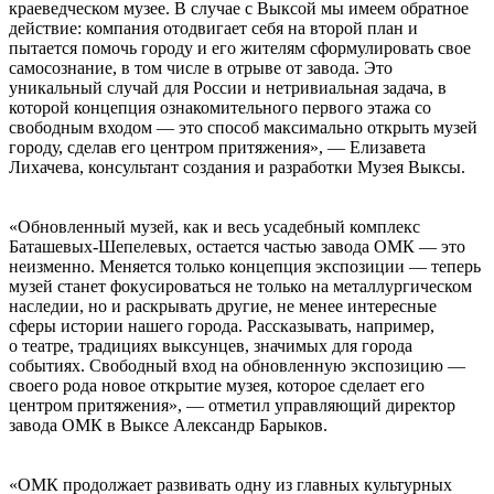
краеведческом музее. В случае с Выксой мы имеем обратное
действие: компания отодвигает себя на второй план и
пытается помочь городу и его жителям сформулировать свое
самосознание, в том числе в отрыве от завода. Это
уникальный случай для России и нетривиальная задача, в
которой концепция ознакомительного первого этажа со
свободным входом — это способ максимально открыть музей
городу, сделав его центром притяжения», — Елизавета
Лихачева, консультант создания и разработки Музея Выксы.
«Обновленный музей, как и весь усадебный комплекс
Баташевых-Шепелевых, остается частью завода ОМК — это
неизменно. Меняется только концепция экспозиции — теперь
музей станет фокусироваться не только на металлургическом
наследии, но и раскрывать другие, не менее интересные
сферы истории нашего города. Рассказывать, например,
о театре, традициях выксунцев, значимых для города
событиях. Свободный вход на обновленную экспозицию —
своего рода новое открытие музея, которое сделает его
центром притяжения», — отметил управляющий директор
завода ОМК в Выксе Александр Барыков.
«ОМК продолжает развивать одну из главных культурных