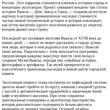
России. Этот нарратив становится ключом к истории города и
концепции экспозиции. Проект связывает воедино три столпа
истории Выксы — Дом, Завод и Город — создавая целостную
картину, в которой промышленное наследие становится
частью живой человеческой истории и которая показывает,
как исток масштаба одного поселения развился до энергии,
которая движет всю страну.
Последний зал посвящен жителям Выксы от XVIII века до
наших дней, — никто не может рассказать о городе лучше,
чем люди, которые в нем родились или связали с Выксой
свою жизнь. Параллельно с этим запускается программа,
предлагающая каждому выксунцу внести свой вклад в
создание Музея Выксы, передав ему семейные истории,
фотографии и артефакты. Так музей превратится из
классического хранилища наследия в живой центр городской
памяти.
Экспозиция первого этажа построена по анфиладной системе:
зритель может пройти ее по кругу, начиная с входной группы
с кассой и автоматическим гардеробом и заканчивая зоной
кафе и музейного магазина. При этом сохранена
оригинальная планировка и архитектура пространства,
которая дополнительно подчеркнута белым цветом и
вычищена от лишних предметов. Основой дизайна