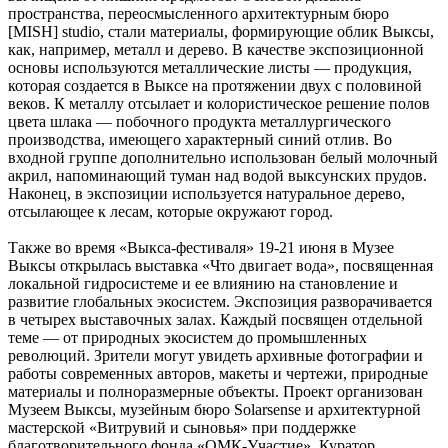
пространства, переосмысленного архитектурным бюро
[MISH] studio, стали материалы, формирующие облик Выксы,
как, например, металл и дерево. В качестве экспозиционной
основы используются металлические листы — продукция,
которая создается в Выксе на протяжении двух с половиной
веков. К металлу отсылает и колористическое решение полов
цвета шлака — побочного продукта металлургического
производства, имеющего характерный синий отлив. Во
входной группе дополнительно использован белый молочный
акрил, напоминающий туман над водой выксунских прудов.
Наконец, в экспозиции используется натуральное дерево,
отсылающее к лесам, которые окружают город.
Также во время «Выкса-фестиваля» 19-21 июня в Музее
Выксы открылась выставка «Что двигает вода», посвященная
локальной гидросистеме и ее влиянию на становление и
развитие глобальных экосистем. Экспозиция разворачивается
в четырех выставочных залах. Каждый посвящен отдельной
теме — от природных экосистем до промышленных
революций. Зрители могут увидеть архивные фотографии и
работы современных авторов, макеты и чертежи, природные
материалы и полноразмерные объекты. Проект организован
Музеем Выксы, музейным бюро Solarsense и архитектурной
мастерской «Витрувий и сыновья» при поддержке
благотворительного фонда «ОМК-Участие». Куратор