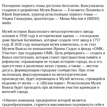
Посещение первого этажа доступно бесплатно. Консультанты
создания и разработки Музея Выксы — Елизавета Лихачева и
Юрий Березовик, куратор реэкспозиции первого этажа —
Ульяна Ганжурова, архитектура — Миша Маслов и [MISH]
studio.
Музей истории Выксунского металлургического завода
основан в 1958 году в историческом здании — господском
доме братьев Баташевых, которые создали этот завод в 1757
году. В 2026 году концепция музея изменилась, и он стал
Музеем Выксы по инициативе Ирины Седых и фонда «ОМК-
Участие» при поддержке ОМК. Цель ребрендинга — создать в
Выксе институцию, которая станет пространством памяти и
рефлексии, отражающим не только историю города, но и его
присутствие в различных вехах страны, а также — местом
досуга, формирующим городское сообщество. При этом
экспозиция, фокусирующаяся на металлургическом
производстве, будет перемещена в Музей металла, строящийся
недалеко от музея — в «Шухов-парке». Реэкспозиция Музея
Выксы будет проходить при активном участии краеведов и
жителей города.
«Обычно компания, предприятие которой является
градообразующим, старается максимально подчеркнуть себя в