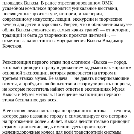
площадок Выксы. В ранее отреставрированном ОМК
усадебном комплексе проводятся уникальные выставки,
посвященные архитектуре, истории, инженерии,
современному искусству, лекции, экскурсии и творческие
вечера для детей и взрослых. Уверен, что в обновленном музее
облик Выксы сложится из самых ярких граней — от истории,
традиций и быта до творческих проектов жителей», —
отметил глава местного самоуправления Выксы Владимир
Кочетков.
Реэкспозиция первого этажа под слоганом «Выкса — город,
который приводит страну в движение» задумана как «пролог»
основной экспозиции, которая развернется на втором и
третьем этажах музея. Ее задача — не давать исчерпывающие
ответы, а пробудить любопытство и сформулировать вопросы,
на которые посетитель найдет ответы в экспозициях Музея
Выксы и Музея металла. Посещение экспозиции первого
этажа бесплатное для всех.
В ее основе лежит метафора непрерывного потока — течения,
которое дало название городу и символизирует его историю
на протяжении более 250 лет. Выкса действительно приводит
страну в движение, ведь именно здесь производят
железнодорожные колеса для всей транспортной системы