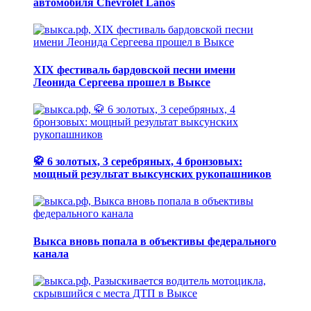
автомобиля Chevrolet Lanos
XIX фестиваль бардовской песни имени
Леонида Сергеева прошел в Выксе
🥋 6 золотых, 3 серебряных, 4 бронзовых:
мощный результат выксунских рукопашников
Выкса вновь попала в объективы федерального
канала