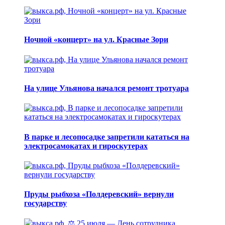
Ночной «концерт» на ул. Красные Зори
На улице Ульянова начался ремонт тротуара
В парке и лесопосадке запретили кататься на
электросамокатах и гироскутерах
Пруды рыбхоза «Полдеревский» вернули
государству