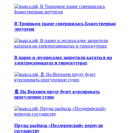
В Троицком храме совершилась Божественная
литургия
В парке и лесопосадке запретили кататься на
электросамокатах и гироскутерах
🚢 На Верхнем пруду будет курсировать
прогулочное судно
Пруды рыбхоза «Полдеревский» вернули
государству