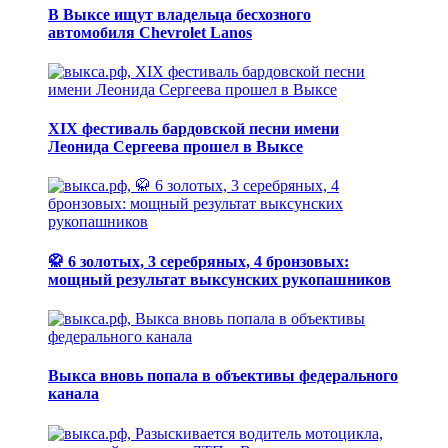
В Выксе ищут владельца бесхозного
автомобиля Chevrolet Lanos
XIX фестиваль бардовской песни имени
Леонида Сергеева прошел в Выксе
🥋 6 золотых, 3 серебряных, 4 бронзовых:
мощный результат выксунских рукопашников
Выкса вновь попала в объективы федерального
канала