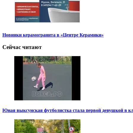
Новинки керамогранита в «Центре Керамики»
Сейчас читают
Юная выксунская футболистка стала первой девушкой в к