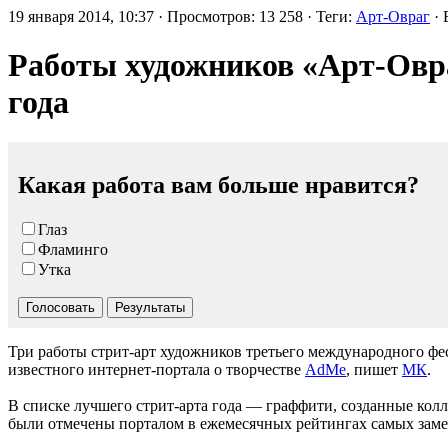
19 января 2014, 10:37 · Просмотров: 13 258 · Теги:
Арт-Овраг
· 
Работы художников «Арт-Овра
года
Какая работа вам больше нравится?
Глаз
Фламинго
Утка
Голосовать
Результаты
Три работы стрит-арт художников третьего международного фе
известного интернет-портала о творчестве
AdMe
, пишет
МК
.
В списке лучшего стрит-арта года — граффити, созданные ко
были отмечены порталом в ежемесячных рейтингах самых заме