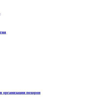
»
ятия
 организации похорон