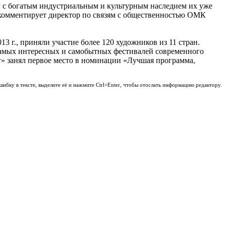
у с богатым индустриальным и культурным наследием их уже
— комментирует директор по связям с общественностью ОМК
 г., приняли участие более 120 художников из 11 стран.
 самых интересных и самобытных фестивалей современного
г» занял первое место в номинации «Лучшая программа,
шибку в тексте, выделите её и нажмите Ctrl+Enter, чтобы отослать информацию редактору.