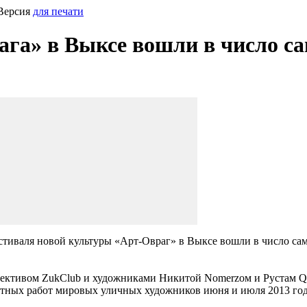
Версия
для печати
га» в Выксе вошли в число с
стиваля новой культуры «Арт-Овраг» в Выксе вошли в число са
ллективом ZukClub и художниками Никитой Nomerzом и Рустам Q
тных работ мировых уличных художников июня и июля 2013 год