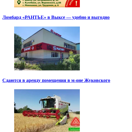
Ломбард «РАНТЬЕ» в Выксе — удобно и выгодно
Сдаются в аренду помещения в м-оне Жуковского