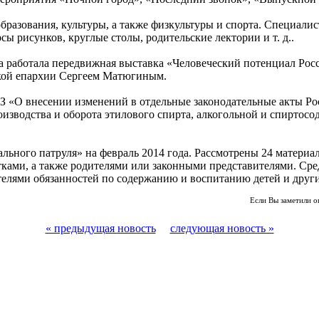
бразования, культуры, а также физкультуры и спорта. Специали
 рисунков, круглые столы, родительские лектории и т. д..
а работала передвижная выставка «Человеческий потенциал Рос
ской епархии Сергеем Матюгиным.
ФЗ «О внесении изменений в отдельные законодательные акты Ро
роизводства и оборота этилового спирта, алкогольной и спирт
ьного патруля» на февраль 2014 года. Рассмотрены 24 материа
ами, а также родителями или законными представителями. Сре
елями обязанностей по содержанию и воспитанию детей и други
Если Вы заметили о
« предыдущая новость
следующая новость »