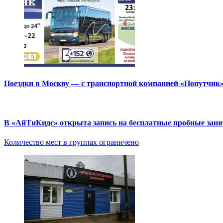
Поездки в Москву — с транспортной компанией «Попутчик
В «АйТиКидс» открыта запись на бесплатные пробные зан
Количество мест в группах ограничено