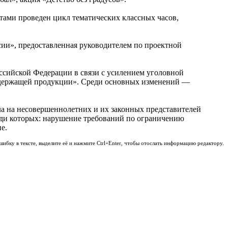
стами проведен цикл тематических классных часов,
сии», предоставленная руководителем по проектной
ссийской Федерации в связи с усилением уголовной
осодержащей продукции». Среди основных изменений —
ла на несовершеннолетних и их законных представителей
ди которых: нарушение требований по ограничению
е.
шибку в тексте, выделите её и нажмите Ctrl+Enter, чтобы отослать информацию редактору.