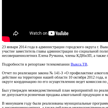
23 января 2014 года в администрации городского округа г. Вы
участие заместитель главы администрации по социальной поли
несовершеннолетних Елена Ручкина, члены КДНиЗП, а также 
Подробности в репортаже телекомпании
Выкса.ТВ
.
Отчет по реализации закона № 141-З «О профилактике алкогол
действие на территории нашей области 10 октября 2012 года, 
округе координацию по его осуществлению ведет комиссия по 
Был утвержден межведомственный план мероприятий по реализ
не допускается розничная продажа алкогольной продукции и м
В минувшем году были реализованы муниципальные программы
у несовершеннолетних, а также рейдовые межведомственные ме