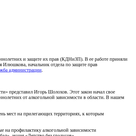
еннолетних и защите их прав (КДНиЗП). В ее работе приняли
я Илюшкова, начальник отдела по защите прав
ужба администрации
.
ти» представил Игорь Шолохов. Этот закон начал свое
еннолетних от алкогольной зависимости в области. В нашем
нь мест на прилегающих территориях, к которым
е на профилактику алкогольной зависимости
л», акция «Детство без градусов».