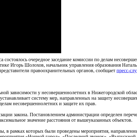
кса состоялось очередное заседание комиссии по делам несоверш
тике Игорь Шолохов, начальник управления образования Наталь
представители правоохранительных органов, сообщает
пресс-сл
ьной зависимости у несовершеннолетних в Нижегородской облас
и устанавливает систему мер, направленных на защиту несоверш
делам несовершеннолетних и защите их прав.
ации закона. Постановлением администрации определен перече
аксимальное значение расстояния от вышеуказанных объектов.
, в рамках которых были проведены мероприятия, направленны
роприятия «Ночной город», «Последний звонок», «Выпускной ба