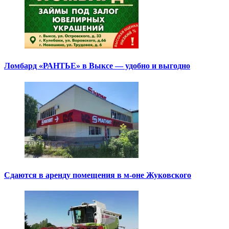
Ломбард «РАНТЬЕ» в Выксе — удобно и выгодно
Сдаются в аренду помещения в м-оне Жуковского