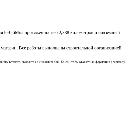
ния Р=0,6Мпа протяженностью 2,338 километров и надземный
 магазин. Все работы выполнены строительной организацией
шибку в тексте, выделите её и нажмите Ctrl+Enter, чтобы отослать информацию редактору.