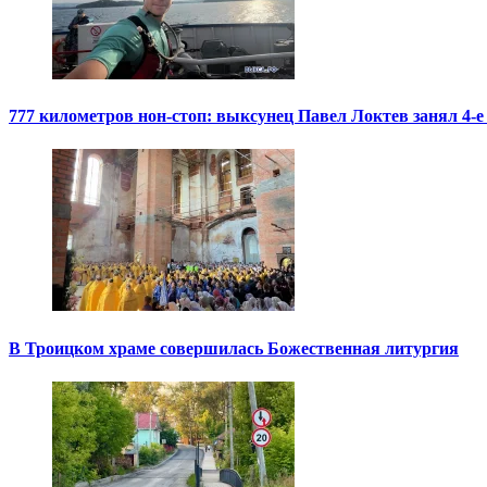
777 километров нон-стоп: выксунец Павел Локтев занял 4-е
В Троицком храме совершилась Божественная литургия