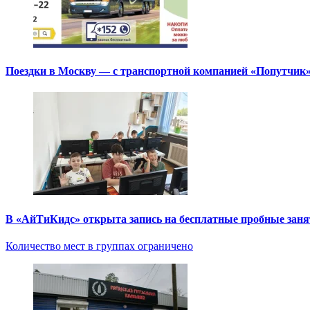
Поездки в Москву — с транспортной компанией «Попутчик
В «АйТиКидс» открыта запись на бесплатные пробные зан
Количество мест в группах ограничено