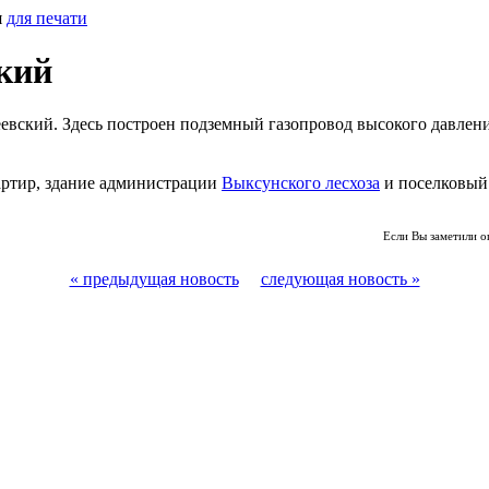
я
для печати
ский
деевский. Здесь построен подземный газопровод высокого давле
вартир, здание администрации
Выксунского лесхоза
и поселковый
Если Вы заметили о
« предыдущая новость
следующая новость »