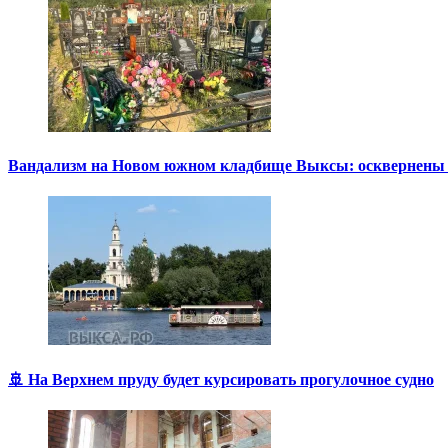
Вандализм на Новом южном кладбище Выксы: осквернены
🚢 На Верхнем пруду будет курсировать прогулочное судно