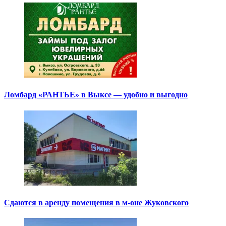
Ломбард «РАНТЬЕ» в Выксе — удобно и выгодно
Сдаются в аренду помещения в м-оне Жуковского