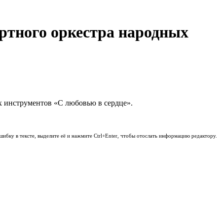
ртного оркестра народных
х инструментов «С любовью в сердце».
шибку в тексте, выделите её и нажмите Ctrl+Enter, чтобы отослать информацию редактору.