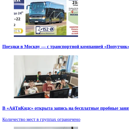
Поездки в Москву — с транспортной компанией «Попутчик
В «АйТиКидс» открыта запись на бесплатные пробные зан
Количество мест в группах ограничено