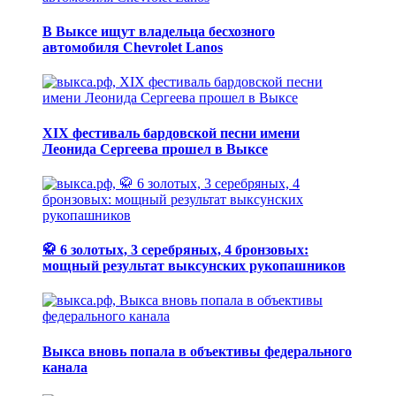
В Выксе ищут владельца бесхозного
автомобиля Chevrolet Lanos
XIX фестиваль бардовской песни имени
Леонида Сергеева прошел в Выксе
🥋 6 золотых, 3 серебряных, 4 бронзовых:
мощный результат выксунских рукопашников
Выкса вновь попала в объективы федерального
канала