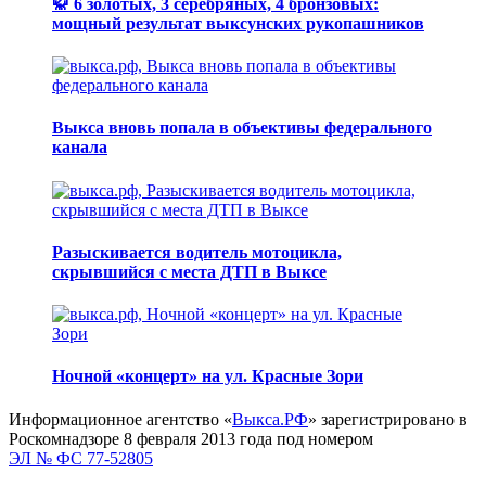
🥋 6 золотых, 3 серебряных, 4 бронзовых:
мощный результат выксунских рукопашников
Выкса вновь попала в объективы федерального
канала
Разыскивается водитель мотоцикла,
скрывшийся с места ДТП в Выксе
Ночной «концерт» на ул. Красные Зори
Информационное агентство «
Выкса.РФ
» зарегистрировано в
Роскомнадзоре 8 февраля 2013 года под номером
ЭЛ № ФС 77-52805