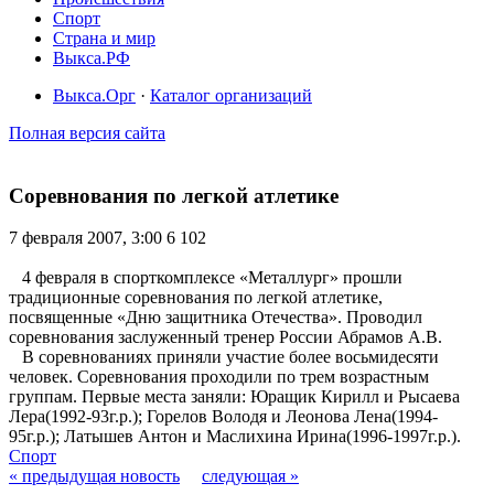
Спорт
Страна и мир
Выкса.РФ
Выкса.Орг
·
Каталог организаций
Полная версия сайта
Соревнования по легкой атлетике
7 февраля 2007, 3:00
6 102
4 февраля в спорткомплексе «Металлург» прошли
традиционные соревнования по легкой атлетике,
посвященные «Дню защитника Отечества». Проводил
соревнования заслуженный тренер России Абрамов А.В.
В соревнованиях приняли участие более восьмидесяти
человек. Соревнования проходили по трем возрастным
группам. Первые места заняли: Юращик Кирилл и Рысаева
Лера(1992-93г.р.); Горелов Володя и Леонова Лена(1994-
95г.р.); Латышев Антон и Маслихина Ирина(1996-1997г.р.).
Спорт
« предыдущая новость
следующая »