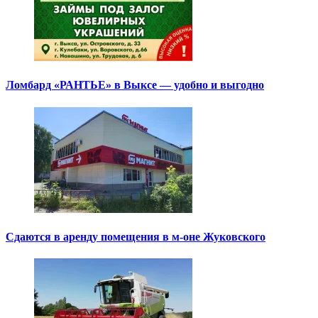
Ломбард «РАНТЬЕ» в Выксе — удобно и выгодно
Сдаются в аренду помещения в м-оне Жуковского