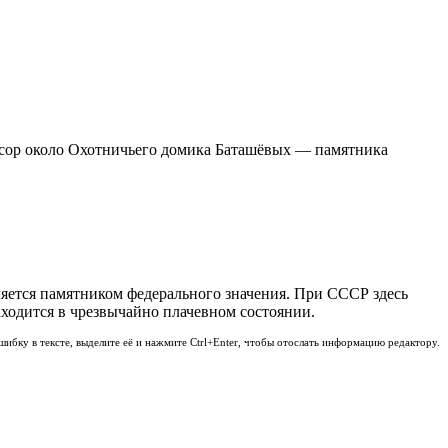
мусор около Охотничьего домика Баташёвых — памятника
яется памятником федерального значения. При СССР здесь
аходится в чрезвычайно плачевном состоянии.
шибку в тексте, выделите её и нажмите Ctrl+Enter, чтобы отослать информацию редактору.