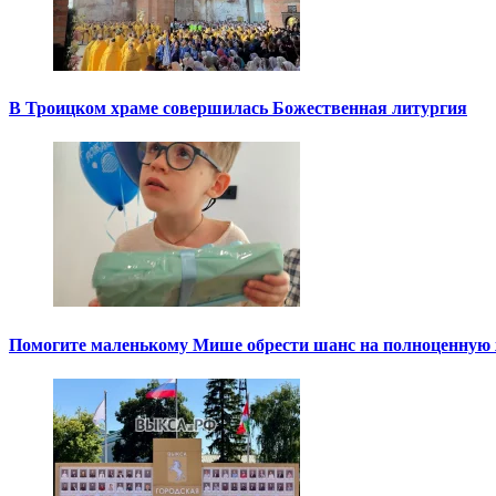
В Троицком храме совершилась Божественная литургия
Помогите маленькому Мише обрести шанс на полноценную