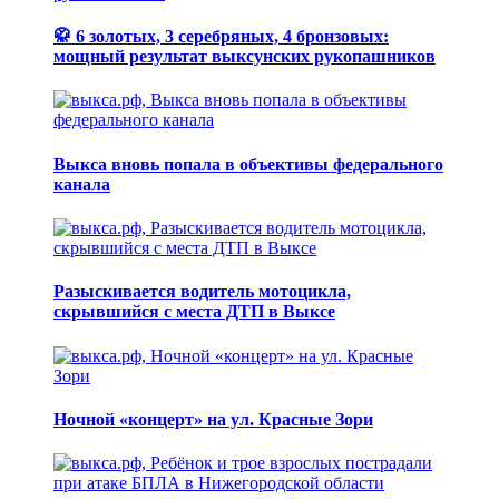
🥋 6 золотых, 3 серебряных, 4 бронзовых:
мощный результат выксунских рукопашников
Выкса вновь попала в объективы федерального
канала
Разыскивается водитель мотоцикла,
скрывшийся с места ДТП в Выксе
Ночной «концерт» на ул. Красные Зори