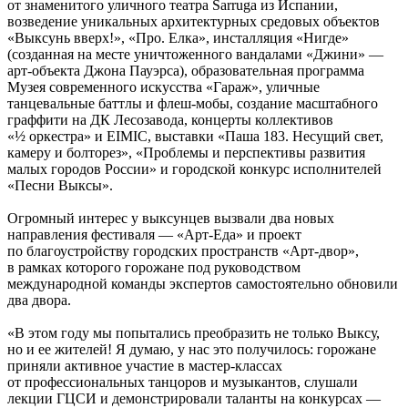
от знаменитого уличного театра Sarruga из Испании,
возведение уникальных архитектурных средовых объектов
«Выксунь вверх!», «Про. Елка», инсталляция «Нигде»
(созданная на месте уничтоженного вандалами «Джини» —
арт-объекта Джона Пауэрса), образовательная программа
Музея современного искусства «Гараж», уличные
танцевальные баттлы и флеш-мобы, создание масштабного
граффити на ДК Лесозавода, концерты коллективов
«½ оркестра» и EIMIC, выставки «Паша 183. Несущий свет,
камеру и болторез», «Проблемы и перспективы развития
малых городов России» и городской конкурс исполнителей
«Песни Выксы».
Огромный интерес у выксунцев вызвали два новых
направления фестиваля — «Арт-Еда» и проект
по благоустройству городских пространств «Арт-двор»,
в рамках которого горожане под руководством
международной команды экспертов самостоятельно обновили
два двора.
«В этом году мы попытались преобразить не только Выксу,
но и ее жителей! Я думаю, у нас это получилось: горожане
приняли активное участие в мастер-классах
от профессиональных танцоров и музыкантов, слушали
лекции ГЦСИ и демонстрировали таланты на конкурсах —