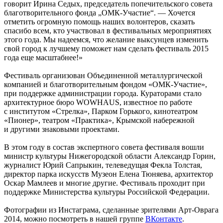
говорит Ирина Седых, председатель попечительского совета
благотворительного фонда „ОМК-Участие“. — Хочется
отметить огромную помощь наших волонтеров, сказать
спасибо всем, кто участвовал в фестивальных мероприятиях
этого года. Мы надеемся, что желание выксунцев изменить
свой город к лучшему поможет нам сделать фестиваль 2015
года еще масштабнее!»
Фестиваль организован Объединенной металлургической
компанией и благотворительным фондом «ОМК-Участие»,
при поддержке администрации города. Кураторами стало
архитектурное бюро WOWHAUS, известное по работе
с институтом «Стрелка», Парком Горького, кинотеатром
«Пионер», театром «Практика», Крымской набережной
и другими знаковыми проектами.
В этом году в состав экспертного совета фестиваля вошли
министр культуры Нижегородской области Александр Горин,
журналист Юрий Сапрыкин, телеведущая Фекла Толстая,
директор парка искусств Музеон Елена Тюняева, архитектор
Оскар Мамлеев и многие другие. Фестиваль проходит при
поддержке Министерства культуры Российской Федерации.
Фотографии из Инстаграма, сделанные зрителями Арт-Оврага
2014, можно посмотреть в нашей группе
ВКонтакте
.