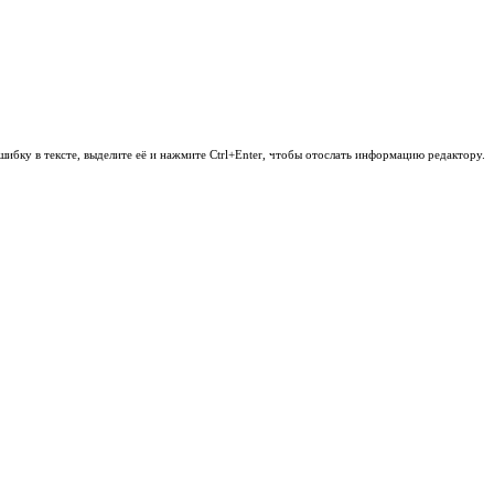
шибку в тексте, выделите её и нажмите Ctrl+Enter, чтобы отослать информацию редактору.