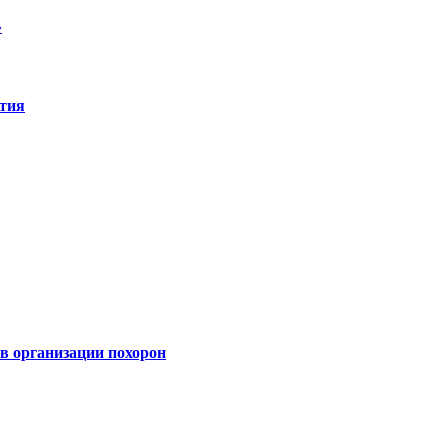
»
ятия
 организации похорон