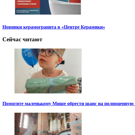
Новинки керамогранита в «Центре Керамики»
Сейчас читают
Помогите маленькому Мише обрести шанс на полноценную