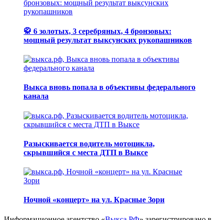
🥋 6 золотых, 3 серебряных, 4 бронзовых:
мощный результат выксунских рукопашников
Выкса вновь попала в объективы федерального
канала
Разыскивается водитель мотоцикла,
скрывшийся с места ДТП в Выксе
Ночной «концерт» на ул. Красные Зори
Информационное агентство «
Выкса.РФ
» зарегистрировано в