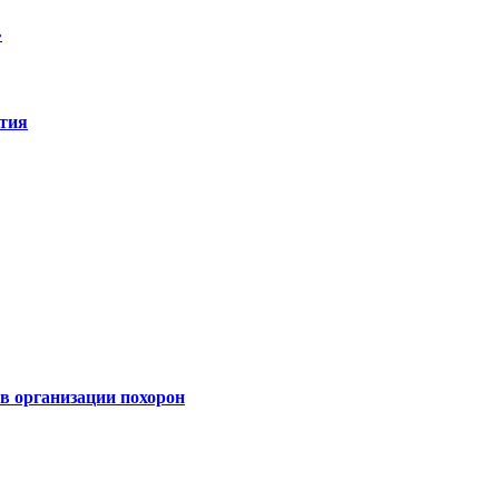
»
ятия
 организации похорон