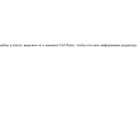
шибку в тексте, выделите её и нажмите Ctrl+Enter, чтобы отослать информацию редактору.