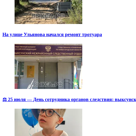
На улице Ульянова начался ремонт тротуара
⚖️ 25 июля — День сотрудника органов следствия: выксунск