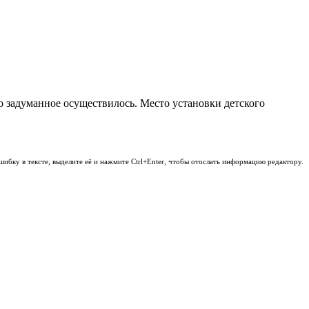
 задуманное осуществилось. Место установки детского
шибку в тексте, выделите её и нажмите Ctrl+Enter, чтобы отослать информацию редактору.