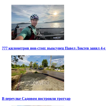
777 километров нон-стоп: выксунец Павел Локтев занял 4-е
В переулке Садовом построили тротуар