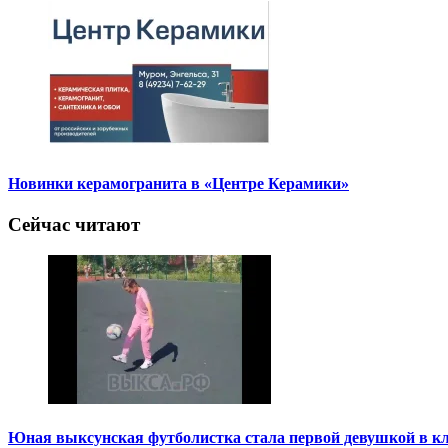
Новинки керамогранита в «Центре Керамики»
Сейчас читают
Юная выксунская футболистка стала первой девушкой в к