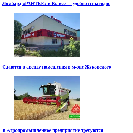
Ломбард «РАНТЬЕ» в Выксе — удобно и выгодно
Сдаются в аренду помещения в м-оне Жуковского
В Агропромышленное предприятие требуются