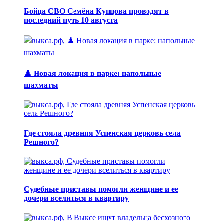
Бойца СВО Семёна Купцова проводят в
последний путь 10 августа
♟️ Новая локация в парке: напольные
шахматы
Где стояла древняя Успенская церковь села
Решного?
Судебные приставы помогли женщине и ее
дочери вселиться в квартиру