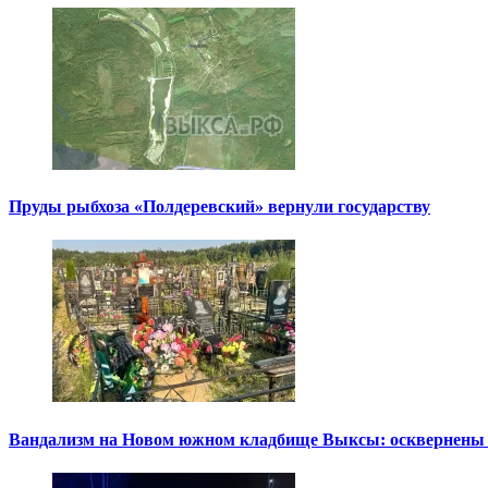
Пруды рыбхоза «Полдеревский» вернули государству
Вандализм на Новом южном кладбище Выксы: осквернены