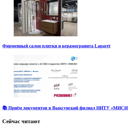
Фирменный салон плитки и керамогранита Laparet
📚 Приём документов в Выксунский филиал НИТУ «МИСИС
Сейчас читают