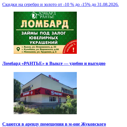
Скидки на серебро и золото от -10 % до -15% до 31.08.2026.
Ломбард «РАНТЬЕ» в Выксе — удобно и выгодно
Сдаются в аренду помещения в м-оне Жуковского