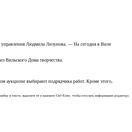
 управления Людмила Лизунова. — На сегодня в Виле
из Вильского Дома творчества.
том аукционе выбирают подрядчика работ. Кроме этого,
шибку в тексте, выделите её и нажмите Ctrl+Enter, чтобы отослать информацию редактору.