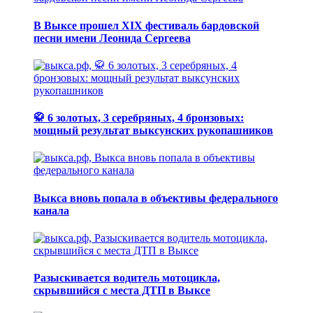
В Выксе прошел XIX фестиваль бардовской
песни имени Леонида Сергеева
🥋 6 золотых, 3 серебряных, 4 бронзовых:
мощный результат выксунских рукопашников
Выкса вновь попала в объективы федерального
канала
Разыскивается водитель мотоцикла,
скрывшийся с места ДТП в Выксе