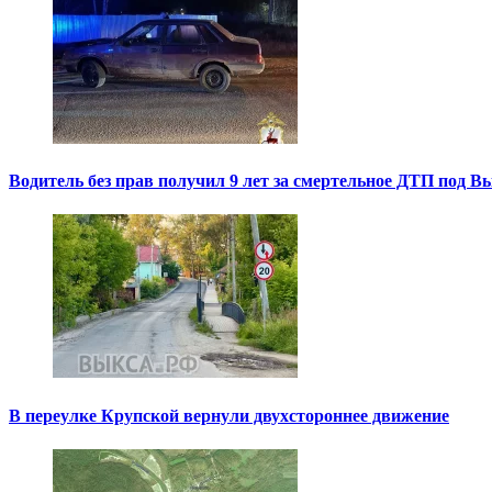
Водитель без прав получил 9 лет за смертельное ДТП под В
В переулке Крупской вернули двухстороннее движение