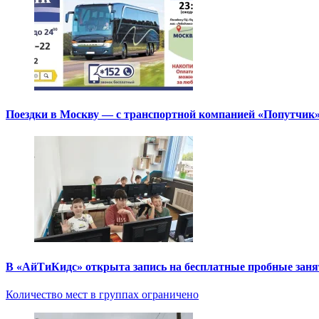
Поездки в Москву — с транспортной компанией «Попутчик
В «АйТиКидс» открыта запись на бесплатные пробные зан
Количество мест в группах ограничено