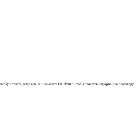
шибку в тексте, выделите её и нажмите Ctrl+Enter, чтобы отослать информацию редактору.