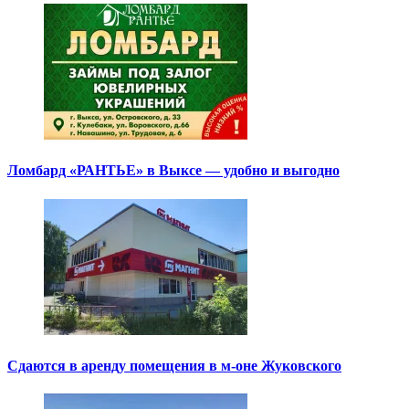
Ломбард «РАНТЬЕ» в Выксе — удобно и выгодно
Сдаются в аренду помещения в м-оне Жуковского