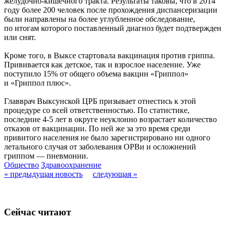
желудочно-кишечного тракта. Результаты таковы, что в 2014
году более 200 человек после прохождения диспансеризации
были направлены на более углубленное обследование,
по итогам которого поставленный диагноз будет подтвержден
или снят.
Кроме того, в Выксе стартовала вакцинация против гриппа.
Прививается как детское, так и взрослое население. Уже
поступило 15% от общего объема вакцин «Гриппол»
и «Гриппол плюс».
Главврач Выксунской ЦРБ призывает отнестись к этой
процедуре со всей ответственностью. По статистике,
последние 4-5 лет в округе неуклонно возрастает количество
отказов от вакцинации. По ней же за это время среди
привитого населения не было зарегистрировано ни одного
летального случая от заболевания ОРВи и осложнений
гриппом — пневмонии.
Общество
Здравоохранение
« предыдущая новость
следующая »
Сейчас читают