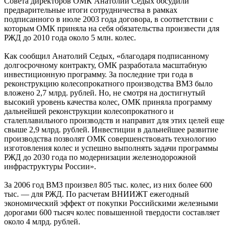
Совета директоров ОМК Анатолий Седых обсудили
предварительные итоги сотрудничества в рамках
подписанного в июле 2003 года договора, в соответствии с
которым ОМК приняла на себя обязательства произвести для
РЖД до 2010 года около 5 млн. колес.
Как сообщил Анатолий Седых, «благодаря подписанному
долгосрочному контракту, ОМК разработала масштабную
инвестиционную программу. За последние три года в
реконструкцию колесопрокатного производства ВМЗ было
вложено 2,7 млрд. рублей. Но, не смотря на достигнутый
высокий уровень качества колес, ОМК приняла программу
дальнейшей реконструкции колесопрокатного и
сталеплавильного производств и направит для этих целей еще
свыше 2,9 млрд. рублей. Инвестиции в дальнейшее развитие
производства позволят ОМК совершенствовать технологию
изготовления колес и успешно выполнять задачи программы
РЖД до 2030 года по модернизации железнодорожной
инфраструктуры России».
За 2006 год ВМЗ произвел 805 тыс. колес, из них более 600
тыс. — для РЖД. По расчетам ВНИИЖТ ежегодный
экономический эффект от покупки Российскими железными
дорогами 600 тысяч колес повышенной твердости составляет
около 4 млрд. рублей.