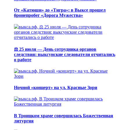
От «Катюши» до «Тигра»: в Выксе прошел
бронепробег «Дорога Мужества»
⚖️ 25 июля — День сотрудника органов
следствия: выксунские следователи отчитались
о работе
Ночной «концерт» на ул. Красные Зори
В Троицком храме совершилась Божественная
литургия