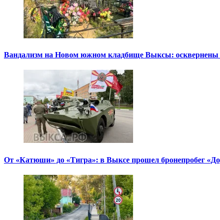
Вандализм на Новом южном кладбище Выксы: осквернены
От «Катюши» до «Тигра»: в Выксе прошел бронепробег «Д