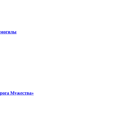
 могилы
орога Мужества»