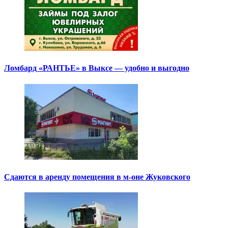
Ломбард «РАНТЬЕ» в Выксе — удобно и выгодно
Сдаются в аренду помещения в м-оне Жуковского