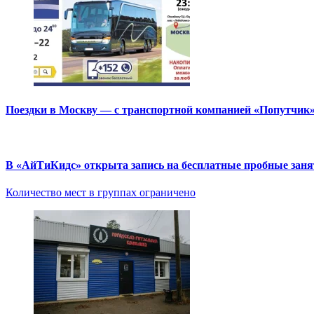
Поездки в Москву — с транспортной компанией «Попутчик
В «АйТиКидс» открыта запись на бесплатные пробные зан
Количество мест в группах ограничено