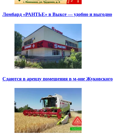
Ломбард «РАНТЬЕ» в Выксе — удобно и выгодно
Сдаются в аренду помещения в м-оне Жуковского