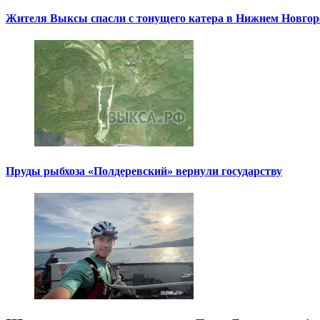
Жителя Выксы спасли с тонущего катера в Нижнем Новгор
Пруды рыбхоза «Полдеревский» вернули государству