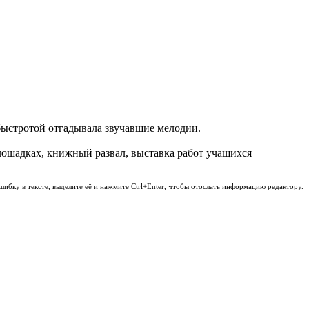
 быстротой отгадывала звучавшие мелодии.
 лошадках, книжный развал, выставка работ учащихся
шибку в тексте, выделите её и нажмите Ctrl+Enter, чтобы отослать информацию редактору.