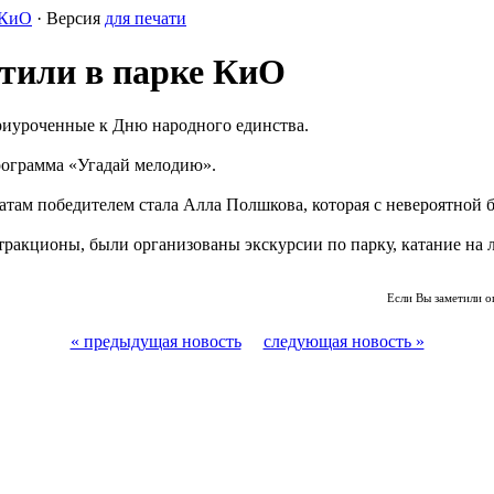
 КиО
· Версия
для печати
етили в парке КиО
риуроченные к Дню народного единства.
программа «Угадай мелодию».
татам победителем стала Алла Полшкова, которая с невероятной
ттракционы, были организованы экскурсии по парку, катание на
Если Вы заметили о
« предыдущая новость
следующая новость »