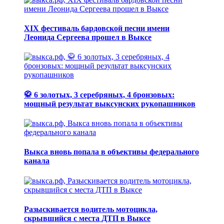
XIX фестиваль бардовской песни имени
Леонида Сергеева прошел в Выксе
🥋 6 золотых, 3 серебряных, 4 бронзовых:
мощный результат выксунских рукопашников
Выкса вновь попала в объективы федерального
канала
Разыскивается водитель мотоцикла,
скрывшийся с места ДТП в Выксе