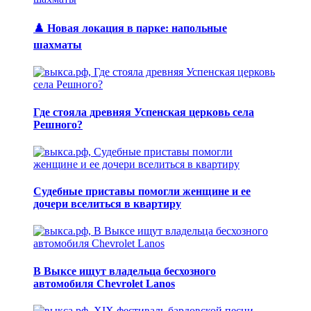
♟️ Новая локация в парке: напольные
шахматы
Где стояла древняя Успенская церковь села
Решного?
Судебные приставы помогли женщине и ее
дочери вселиться в квартиру
В Выксе ищут владельца бесхозного
автомобиля Chevrolet Lanos