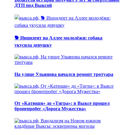
ДТП под Выксой
🐕 Инцидент на Аллее молодёжи: собака
укусила девушку
На улице Ульянова начался ремонт тротуара
От «Катюши» до «Тигра»: в Выксе прошел
бронепробег «Дорога Мужества»