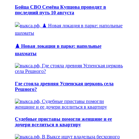
Бойца СВО Семёна Купцова проводят в
последний путь 10 августа
♟️ Новая локация в парке: напольные
шахматы
Где стояла древняя Успенская церковь села
Решного?
Судебные приставы помогли женщине и ее
дочери вселиться в квартиру