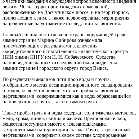
Участники заседания обсуждали вопрос возможного введения
режима ЧС на территории складских помещений,
расположенных на Досчатинском шоссе, и на территориях,
прилегающих к ним, а также первоочередные мероприятия,
направленные на устранение последствий загрязнения.
Главный специалист отдела по охране окружающей среды
администрации Марина Сибирова ознакомила
присутствующих с результатами заключения
аккредитованного испытательного аналитического центра
НИИ химии ННГУ им Н. И. Лобачевского. Средства
на проведение данных исследований были выделены
администрацией городского округа город Выкса.
По результатам анализов пяти проб воды и грунта,
отобранных в местах несанкционированного складирования
отходов, было установлено, что все пробы загрязнены
нефтешламами, содержащимися как в воде, образовавшейся
на поверхности грунта, так и в самом грунте.
Также пробы грунта и воды содержат соли тяжелых металлов,
меди, хрома, цинка, свинца и железа. Предположительно,
вещества поступили вместе с гальваношламами,
захороненными на территории склада. Грунт, загрязненный
нефтешламами, содержит в своем составе хлорированные