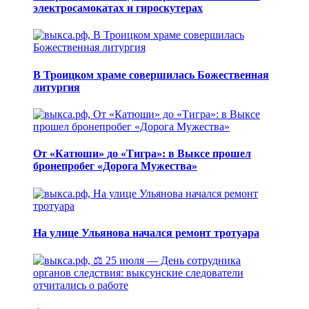
электросамокатах и гироскутерах
В Троицком храме совершилась Божественная
литургия
От «Катюши» до «Тигра»: в Выксе прошел
бронепробег «Дорога Мужества»
На улице Ульянова начался ремонт тротуара