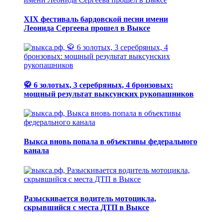
XIX фестиваль бардовской песни имени
Леонида Сергеева прошел в Выксе
🥋 6 золотых, 3 серебряных, 4 бронзовых:
мощный результат выксунских рукопашников
Выкса вновь попала в объективы федерального
канала
Разыскивается водитель мотоцикла,
скрывшийся с места ДТП в Выксе