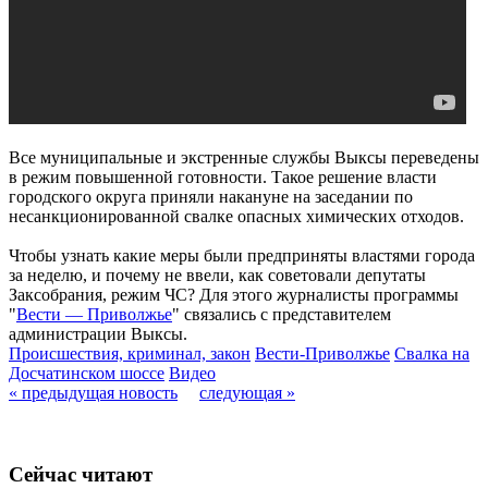
Все муниципальные и экстренные службы Выксы переведены
в режим повышенной готовности. Такое решение власти
городского округа приняли накануне на заседании по
несанкционированной свалке опасных химических отходов.
Чтобы узнать какие меры были предприняты властями города
за неделю, и почему не ввели, как советовали депутаты
Заксобрания, режим ЧС? Для этого журналисты программы
"
Вести — Приволжье
" связались с представителем
администрации Выксы.
Происшествия, криминал, закон
Вести-Приволжье
Свалка на
Досчатинском шоссе
Видео
« предыдущая новость
следующая »
Сейчас читают