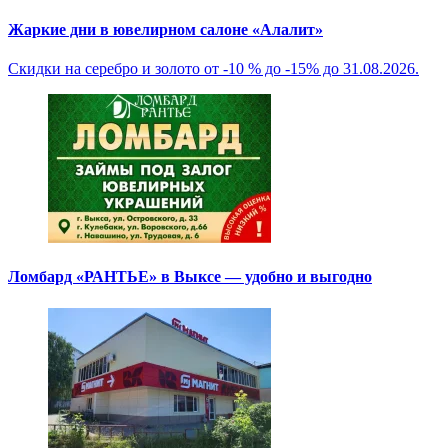
Жаркие дни в ювелирном салоне «Алалит»
Скидки на серебро и золото от -10 % до -15% до 31.08.2026.
Ломбард «РАНТЬЕ» в Выксе — удобно и выгодно