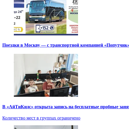
Поездки в Москву — с транспортной компанией «Попутчик
В «АйТиКидс» открыта запись на бесплатные пробные зан
Количество мест в группах ограничено