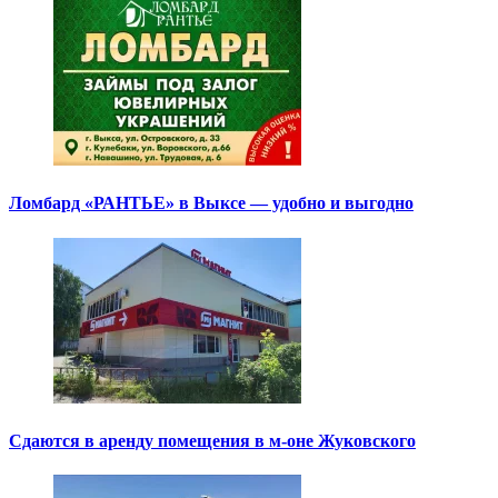
Ломбард «РАНТЬЕ» в Выксе — удобно и выгодно
Сдаются в аренду помещения в м-оне Жуковского