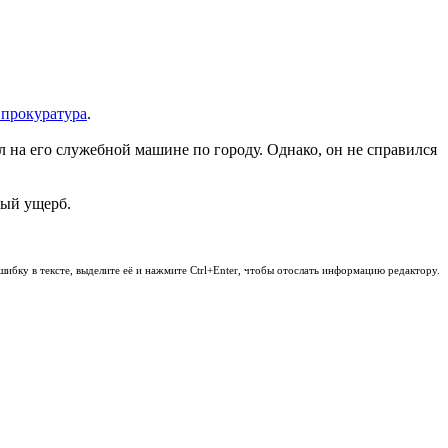
 прокуратура
.
л на его служебной машине по городу. Однако, он не справился
ный ущерб.
шибку в тексте, выделите её и нажмите Ctrl+Enter, чтобы отослать информацию редактору.