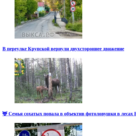
В переулке Крупской вернули двухстороннее движение
🦌 Семья сохатых попала в объектив фотоловушки в лесах