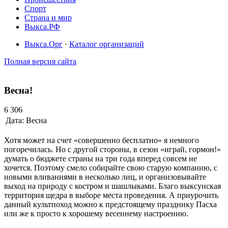
Спорт
Страна и мир
Выкса.РФ
Выкса.Орг
·
Каталог организаций
Полная версия сайта
Весна!
6 306
Дата:
Весна
Хотя может на счет «совершенно бесплатно» я немного
погоречилась. Но с другой стороны, в сезон «играй, гормон!»
думать о бюджете страны на три года вперед совсем не
хочется. Поэтому смело собирайте свою старую компанию, с
новыми вливаниями в несколько лиц, и организовывайте
выход на природу с костром и шашлыками. Благо выксунская
территория щедра в выборе места проведения. А приурочить
данный культпоход можно к предстоящему празднику Пасха
или же к просто к хорошему весеннему настроению.