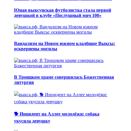
Юная выксунская футболистка стала первой
девушкой в клубе «Послушный мяч 100»
Вандализм на Новом южном кладбище Выксы:
осквернены могилы
В Троицком храме совершилась Божественная
литургия
🐕 Инцидент на Аллее молодёжи: собака
укусила девушку