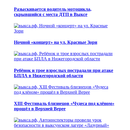
Разыскивается водитель мотоцикла,
скрывшийся с места ДТП в Выксе
Ночной «концерт» на ул. Красные Зори
Ребёнок и трое взрослых пострадали при атаке
БПЛА в Нижегородской области
XIII Фестиваль близнецов «Чудеса под клёном»
прошёл в Верхней Верее