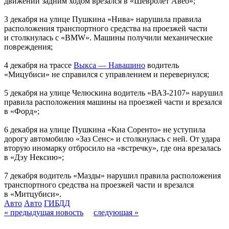
движении задним ходом врезался в «Шевролет Авео»;
3 декабря на улице Пушкина «Нива» нарушила правила
расположения транспортного средства на проезжей части
и столкнулась с «BMW». Машины получили механические
повреждения;
4 декабря на трассе
Выкса — Навашино
водитель
«Мицубиси» не справился с управлением и перевернулся;
5 декабря на улице Челюскина водитель «ВАЗ-2107» нарушил
правила расположения машины на проезжей части и врезался
в «Форд»;
6 декабря на улице Пушкина «Киа Соренто» не уступила
дорогу автомобилю «Заз Сенс» и столкнулась с ней. От удара
вторую иномарку отбросило на «встречку», где она врезалась
в «Дэу Нексию»;
7 декабря водитель «Мазды» нарушил правила расположения
транспортного средства на проезжей части и врезался
в «Митцубиси».
Авто
Авто
ГИБДД
« предыдущая новость
следующая »