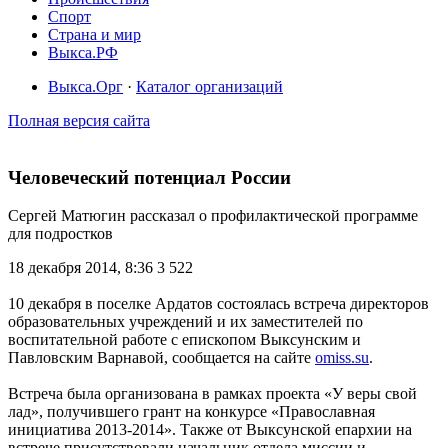
Спорт
Страна и мир
Выкса.РФ
Выкса.Орг
·
Каталог организаций
Полная версия сайта
Человеческий потенциал России
Сергей Матюгин рассказал о профилактической программе
для подростков
18 декабря 2014, 8:36
3 522
10 декабря в поселке Ардатов состоялась встреча директоров
образовательных учреждений и их заместителей по
воспитательной работе с епископом Выксунским и
Павловским Варнавой, сообщается на сайте
omiss.su
.
Встреча была организована в рамках проекта «У веры свой
лад», получившего грант на конкурсе «Православная
инициатива 2013-2014». Также от Выксунской епархии на
встрече присутствовали начальник отдела миссии и