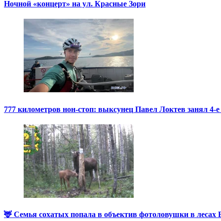
Ночной «концерт» на ул. Красные Зори
777 километров нон-стоп: выксунец Павел Локтев занял 4-е
🦌 Семья сохатых попала в объектив фотоловушки в лесах