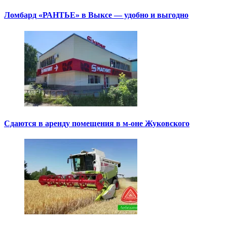
Ломбард «РАНТЬЕ» в Выксе — удобно и выгодно
Сдаются в аренду помещения в м-оне Жуковского