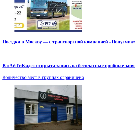
Поездки в Москву — с транспортной компанией «Попутчик
В «АйТиКидс» открыта запись на бесплатные пробные зан
Количество мест в группах ограничено