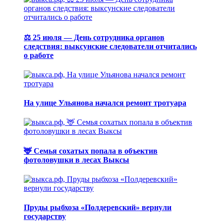
⚖️ 25 июля — День сотрудника органов
следствия: выксунские следователи отчитались
о работе
На улице Ульянова начался ремонт тротуара
🦌 Семья сохатых попала в объектив
фотоловушки в лесах Выксы
Пруды рыбхоза «Полдеревский» вернули
государству