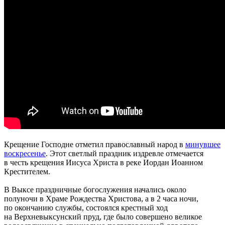
Крещение Господне отметил православный народ в
минувшее
воскресенье
. Этот светлый праздник издревле отмечается
в честь крещения Иисуса Христа в реке Иордан Иоанном
Крестителем.
В Выксе праздничные богослужения начались около
полуночи в Храме Рождества Христова, а в 2 часа ночи,
по окончанию службы, состоялся крестный ход
на Верхневыксунский пруд, где было совершено великое