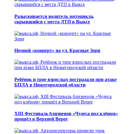
Разыскивается водитель мотоцикла,
скрывшийся с места ДТП в Выксе
Ночной «концерт» на ул. Красные Зори
Ребёнок и трое взрослых пострадали при атаке
БПЛА в Нижегородской области
XIII Фестиваль близнецов «Чудеса под клёном»
прошёл в Верхней Верее