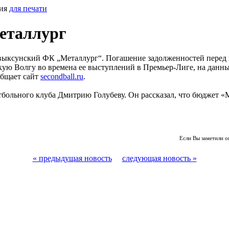
сия
для печати
еталлург
 выксунский ФК „Металлург“. Погашение задолженностей перед 
ю Волгу во времена ее выступлений в Премьер-Лиге, на данны
общает сайт
secondball.ru
.
больного клуба Дмитрию Голубеву. Он рассказал, что бюджет «М
Если Вы заметили о
« предыдущая новость
следующая новость »