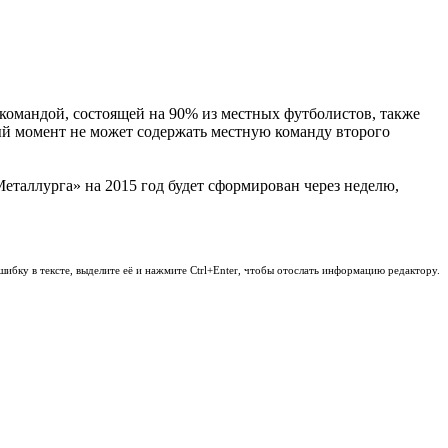
командой, состоящей на 90% из местных футболистов, также
й момент не может содержать местную команду второго
еталлурга» на 2015 год будет сформирован через неделю,
шибку в тексте, выделите её и нажмите Ctrl+Enter, чтобы отослать информацию редактору.