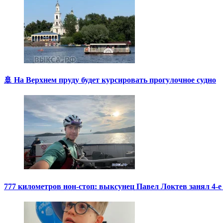
🚢 На Верхнем пруду будет курсировать прогулочное судно
777 километров нон-стоп: выксунец Павел Локтев занял 4-е