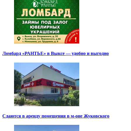
Ломбард «РАНТЬЕ» в Выксе — удобно и выгодно
Сдаются в аренду помещения в м-оне Жуковского