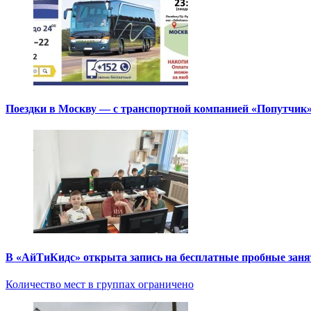
Поездки в Москву — с транспортной компанией «Попутчик
В «АйТиКидс» открыта запись на бесплатные пробные зан
Количество мест в группах ограничено