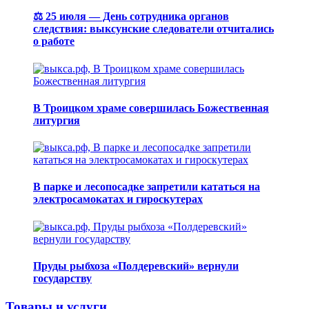
⚖️ 25 июля — День сотрудника органов
следствия: выксунские следователи отчитались
о работе
В Троицком храме совершилась Божественная
литургия
В парке и лесопосадке запретили кататься на
электросамокатах и гироскутерах
Пруды рыбхоза «Полдеревский» вернули
государству
Товары и услуги