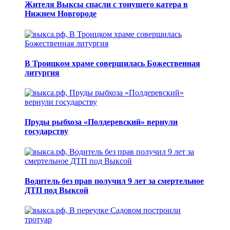
Жителя Выксы спасли с тонущего катера в
Нижнем Новгороде
В Троицком храме совершилась Божественная
литургия
Пруды рыбхоза «Полдеревский» вернули
государству
Водитель без прав получил 9 лет за смертельное
ДТП под Выксой