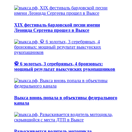
XIX фестиваль бардовской песни имени
Леонида Сергеева прошел в Выксе
🥋 6 золотых, 3 серебряных, 4 бронзовых:
мощный результат выксунских рукопашников
Выкса вновь попала в объективы федерального
канала
Разыскивается водитель мотоцикла,