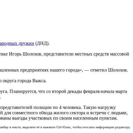
народных дружин
(ДНД).
тике Игорь Шолохов, представители местных средств массовой
мышленных предприятиях нашего города», — отметил Шолохов.
 округа города Выкса.
га. Планируется, что со второй декады февраля-начала марта
.
представителей полиции по 4 человека. Такую нагрузку
 для совместного обхода жилого сектора и встречи с людьми,
ованы выезды участковых по своим населенным пунктам.
шибку в тексте, выделите её и нажмите Ctrl+Enter, чтобы отослать информацию редактору.