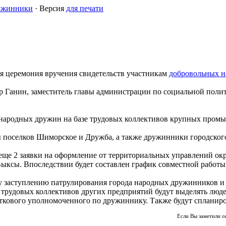
ужинники
· Версия
для печати
ая церемония вручения свидетельств участникам
добровольных 
р Ганин, заместитель главы администрации по социальной поли
а народных дружин на базе трудовых коллективов крупных про
 поселков Шиморское и Дружба, а также дружинники городского
ще 2 заявки на оформление от территориальных управлений окру
ыксы. Впоследствии будет составлен график совместной работы
му заступлению патрулирования города народных дружинников и 
трудовых коллективов других предприятий будут выделять людей
ткового уполномоченного по дружиннику. Также будут спланир
Если Вы заметили о