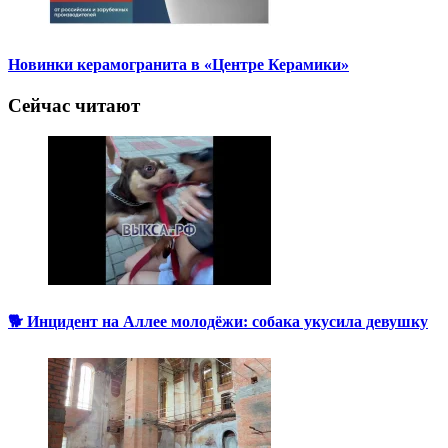
Новинки керамогранита в «Центре Керамики»
Сейчас читают
🐕 Инцидент на Аллее молодёжи: собака укусила девушку