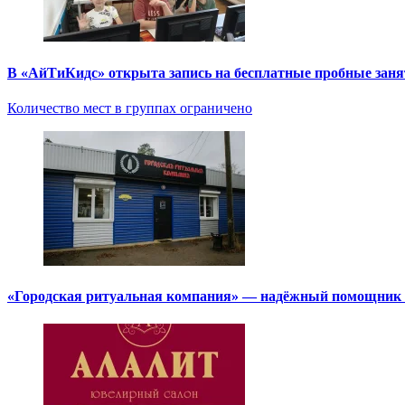
В «АйТиКидс» открыта запись на бесплатные пробные зан
Количество мест в группах ограничено
«Городская ритуальная компания» — надёжный помощник в