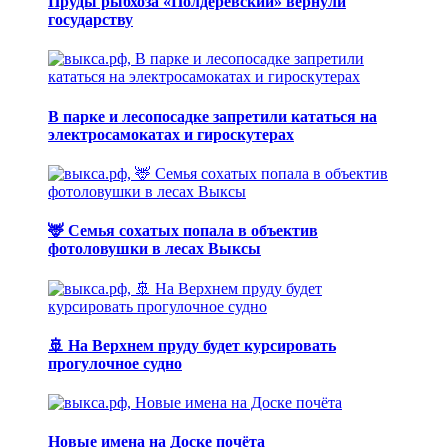
Пруды рыбхоза «Полдеревский» вернули
государству
В парке и лесопосадке запретили кататься на
электросамокатах и гироскутерах
🦌 Семья сохатых попала в объектив
фотоловушки в лесах Выксы
🚢 На Верхнем пруду будет курсировать
прогулочное судно
Новые имена на Доске почёта