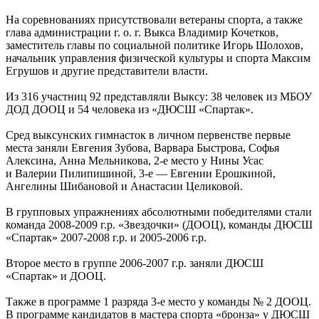
На соревнованиях присутствовали ветераны спорта, а также
глава администрации г. о. г. Выкса Владимир Кочетков,
заместитель главы по социальной политике Игорь Шолохов,
начальник управления физической культуры и спорта Максим
Егрушов и другие представители власти.
Из 316 участниц 92 представляли Выксу: 38 человек из МБОУ
ДОД ДООЦ и 54 человека из «ДЮСШ «Спартак».
Сред выксунских гимнасток в личном первенстве первые
места заняли Евгения Зубова, Варвара Быстрова, Софья
Алексина, Анна Мельникова, 2-е место у Нины Усас
и Валерии Пилипишиной, 3-е — Евгении Ерошкиной,
Ангелины Шибановой и Анастасии Целиковой.
В групповых упражнениях абсолютными победителями стали
команда 2008-2009 г.р. «Звездочки» (ДООЦ), команды ДЮСШ
«Спартак» 2007-2008 г.р. и 2005-2006 г.р.
Второе место в группе 2006-2007 г.р. заняли ДЮСШ
«Спартак» и ДООЦ.
Также в программе 1 разряда 3-е место у команды № 2 ДООЦ.
В программе кандидатов в мастера спорта «бронза» у ДЮСШ