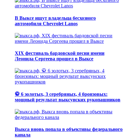
В Выксе ищут владельца бесхозного
автомобиля Chevrolet Lanos
XIX фестиваль бардовской песни имени
Леонида Сергеева прошел в Выксе
🥋 6 золотых, 3 серебряных, 4 бронзовых:
мощный результат выксунских рукопашников
Выкса вновь попала в объективы федерального
канала