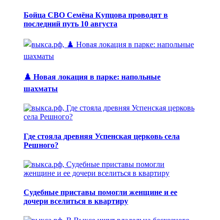
Бойца СВО Семёна Купцова проводят в
последний путь 10 августа
♟️ Новая локация в парке: напольные
шахматы
Где стояла древняя Успенская церковь села
Решного?
Судебные приставы помогли женщине и ее
дочери вселиться в квартиру