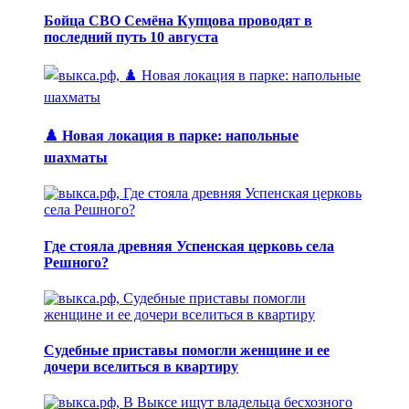
Бойца СВО Семёна Купцова проводят в
последний путь 10 августа
♟️ Новая локация в парке: напольные
шахматы
Где стояла древняя Успенская церковь села
Решного?
Судебные приставы помогли женщине и ее
дочери вселиться в квартиру