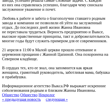
завода, успешно решала самые сложные задачи. С каждой
из них она справлялась успешно, благодаря чему снискала
заслуженное уважение и почет.
Любовь к работе и забота о благополучии ставшего родным
завода и компании не позволили ей уйти на заслуженный
отдых. До последних дней жизни Жанна Ивановна
не переставала трудиться. Верность предприятию и Выксе,
высокие нравственные принципы, такт и доброжелательность
многие годы будут служить примером для ее современников.
21 апреля в 11:00 в Малой церкви прошло отпевание и
церемония прощания с Жанной Цапиной. Она похоронена на
Северном кладбище.
В сердцах тех, кто ее знал, она запомнится как яркая
женщина, грамотный руководитель, заботливая мама, бабушка
и прабабушка.
Информационное агентство Выкса.РФ выражает искренние
соболезнования родным и близким Жанны Ивановны.
Общество
Общество
Некролог
« предыдущая новость
следующая »